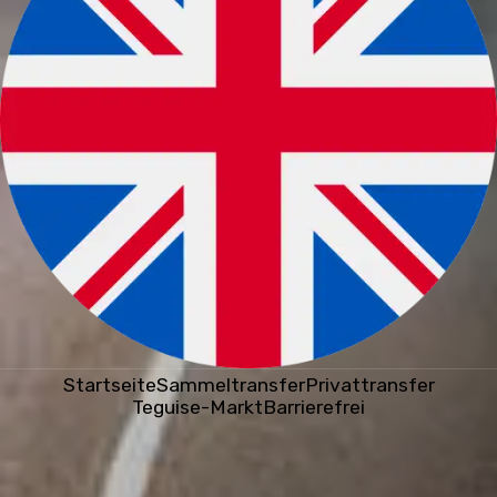
Startseite
Sammeltransfer
Privattransfer
Teguise-Markt
Barrierefrei