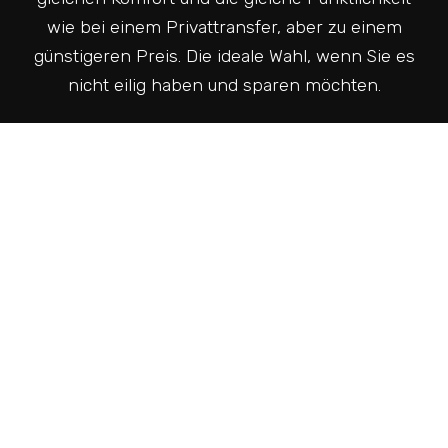
wie bei einem Privattransfer, aber zu einem
günstigeren Preis. Die ideale Wahl, wenn Sie es
nicht eilig haben und sparen möchten.
Sammeltransfer · Zone 1 bis 3
Vom oder zum Flughafen · Bis 20 km · 9, 17, 22
und bis zu 35 Passagiere
So funktioniert es
Sie teilen das Fahrzeug mit Reisenden mit
ähnlicher Route und Uhrzeit.
Preis pro Gruppe von 1 bis 4 Personen; bei
größeren Gruppen steigt er mit der
Personenzahl.
Mögliche kurze Wartezeiten auf andere
Reisende (maximal 10-15 Minuten).
Halt an verschiedenen Unterkünften in
derselben Gegend.