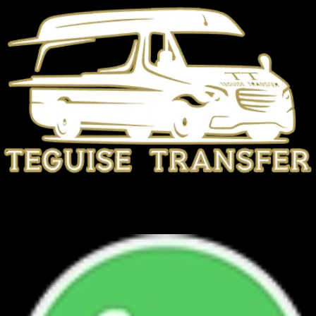
TEGUISE TRANSFER
+34 692 945 567