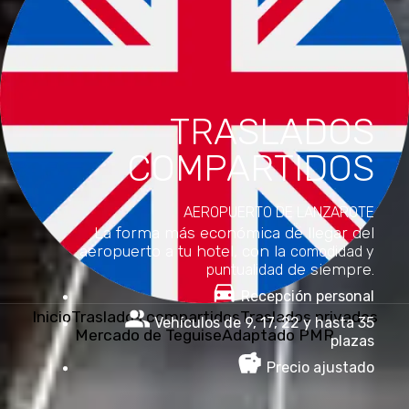
TRASLADOS
COMPARTIDOS
AEROPUERTO DE LANZAROTE
La forma más económica de llegar del
aeropuerto a tu hotel, con la
comodidad y
de siempre.
puntualidad
Recepción personal
Inicio
Traslados compartidos
Traslados privados
Vehículos de 9, 17, 22 y hasta 35
Mercado de Teguise
Adaptado PMR
plazas
Precio ajustado