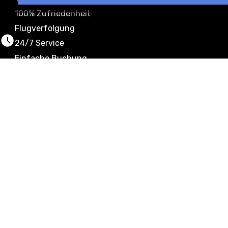
100% Zufriedenheit
Flugverfolgung
24/7 Service
Einfache Buchung
Empfang & Begrüßung
Tür zu Tür
100% Zufriedenheit
Flugverfolgung
24/7 Service
Willkommen bei Teguise Transfer, Ihrer idealen
Lösung für den Transport auf Lanzarote. Wir
sind ein junges und engagiertes Unternehmen,
das aus der Leidenschaft geboren wurde,
einen sicheren, komfortablen und pünktlichen
Service anzubieten. Mit einer modernen Flotte