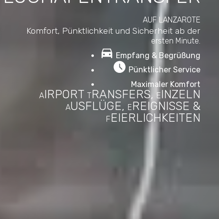
AUF LANZAROTE
Komfort, Pünktlichkeit und Sicherheit ab der
ersten Minute.
Empfang & Begrüßung
Pünktlicher Service
Maximaler Komfort
IRPORT
RANSFERS,
INZELN
A
T
E
USFLÜGE,
REIGNISSE &
A
E
EIERLICHKEITEN
F