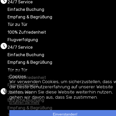
24/7 Service
Einfache Buchung
Empfang & Begrüßung
Tür zu Tür
100% Zufriedenheit
Flugverfolgung
24/7 Service
Einfache Buchung
Empfang & Begrüßung
Tür zu Tür
Cookies
100% Zufriedenheit
Wir verwenden Cookies, um sicherzustellen, dass w
Flugverfolgung
die beste Benutzererfahrung auf unserer Website
bieten. Wenn Sie diese Website weiterhin nutzen,
24/7 Service
gehen wir davon aus, dass Sie zustimmen.
Einfache Buchung
Erfahren Sie mehr
Empfang & Begrüßung
Einverstanden!
Tür zu Tür